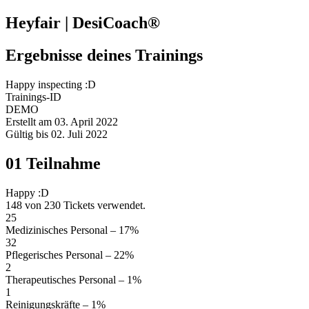
Heyfair | DesiCoach®
Ergebnisse deines Trainings
Happy inspecting :D
Trainings-ID
DEMO
Erstellt am
03. April 2022
Gültig bis
02. Juli 2022
01
Teilnahme
Happy :D
148
von
230
Tickets verwendet.
25
Medizinisches Personal
– 17%
32
Pflegerisches Personal
– 22%
2
Therapeutisches Personal
– 1%
1
Reinigungskräfte
– 1%